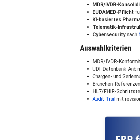
MDR/IVDR-Konsolid
EUDAMED-Pflicht
fü
KI-basiertes Pharm
Telematik-Infrastruk
Cybersecurity
nach
Auswahlkriterien
MDR/IVDR-Konformität
UDI-Datenbank-Anbin
Chargen- und Serienn
Branchen-Referenzen 
HL7/FHIR-Schnittste
Audit-Trail
mit revisio