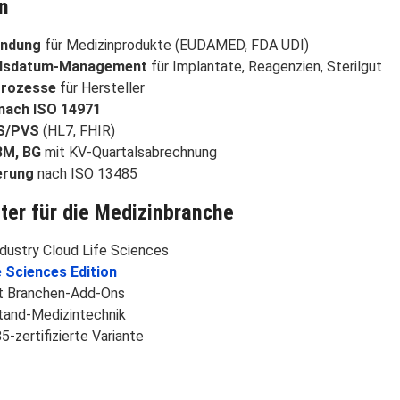
n
indung
für Medizinprodukte (EUDAMED, FDA UDI)
allsdatum-Management
für Implantate, Reagenzien, Sterilgut
Prozesse
für Hersteller
nach ISO 14971
IS/PVS
(HL7, FHIR)
BM, BG
mit KV-Quartalsabrechnung
erung
nach ISO 13485
ter für die Medizinbranche
dustry Cloud Life Sciences
e Sciences Edition
t Branchen-Add-Ons
tand-Medizintechnik
-zertifizierte Variante