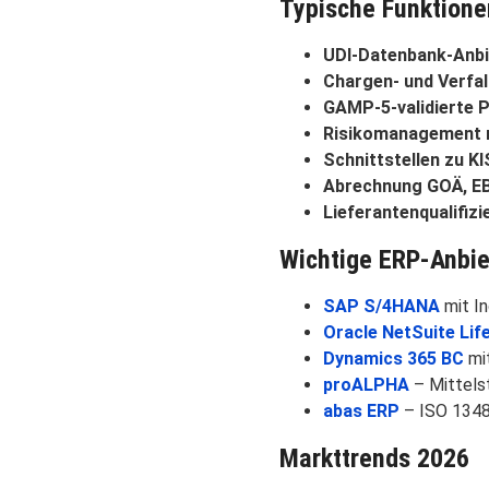
Typische Funktione
UDI-Datenbank-Anb
Chargen- und Verf
GAMP-5-validierte 
Risikomanagement 
Schnittstellen zu K
Abrechnung GOÄ, E
Lieferantenqualifizi
Wichtige ERP-Anbie
SAP S/4HANA
mit In
Oracle NetSuite Lif
Dynamics 365 BC
mi
proALPHA
– Mittels
abas ERP
– ISO 13485
Markttrends 2026