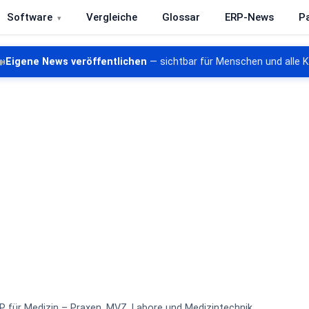
Software
Vergleiche
Glossar
ERP-News
P
re, CRM, DMS und Warenwirtschaft

Eigene News veröffentlichen
— sichtbar für Menschen und alle 
P für Medizin – Praxen, MVZ, Labore und Medizintechnik