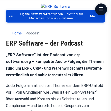
ERP Software
Vergleich von ERP-Software, CRM, DMS
Eigene News veröffentlichen
— sichtbar für
📣
Mehr →
Menschen und alle KI-Systeme.
Home
›
Podcast
ERP Software – der Podcast
„ERP Software“ ist der Podcast von erp-
software.org – kompakte Audio-Folgen, die Themen
rund um ERP-, CRM- und Warenwirtschaftssysteme
verständlich und anbieterneutral erklären.
Jede Folge nimmt sich ein Thema aus dem ERP-Umfeld
vor – von Grundlagen wie „Was ist ein ERP-System?“
über Auswahl und Kosten bis zu Schnittstellen und
Compliance – und bereitet es als Gespräch zum