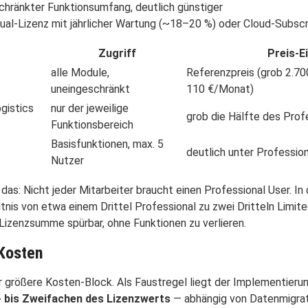
hränkter Funktionsumfang, deutlich günstiger
al-Lizenz mit jährlicher Wartung (~18–20 %) oder Cloud-Subscr
Zugriff
Preis-E
alle Module,
Referenzpreis (grob 2.7
uneingeschränkt
110 €/Monat)
ogistics
nur der jeweilige
grob die Hälfte des Prof
Funktionsbereich
Basisfunktionen, max. 5
deutlich unter Professio
Nutzer
 das: Nicht jeder Mitarbeiter braucht einen Professional User. I
tnis von etwa einem Drittel Professional zu zwei Dritteln Limit
 Lizenzsumme spürbar, ohne Funktionen zu verlieren.
Kosten
der größere Kosten-Block. Als Faustregel liegt der Implementier
- bis Zweifachen des Lizenzwerts
— abhängig von Datenmigrat