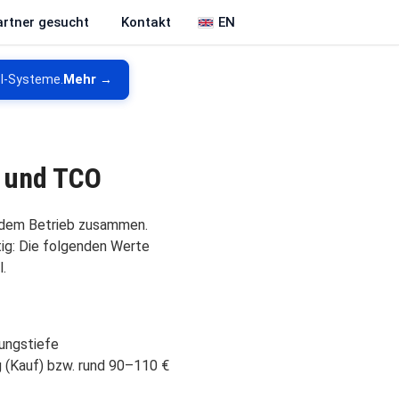
EN
artner gesucht
Kontakt
KI-Systeme.
Mehr →
g und TCO
ndem Betrieb zusammen.
tig: Die folgenden Werte
l.
ungstiefe
 (Kauf) bzw. rund 90–110 €