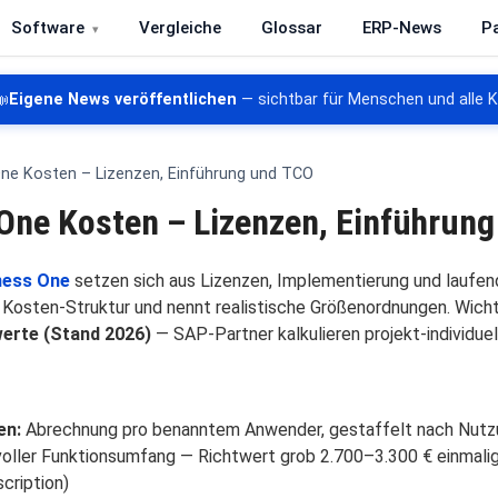
Software
Vergleiche
Glossar
ERP-News
P
re, CRM, DMS und Warenwirtschaft

Eigene News veröffentlichen
— sichtbar für Menschen und alle 
ne Kosten – Lizenzen, Einführung und TCO
One Kosten – Lizenzen, Einführun
ness One
setzen sich aus Lizenzen, Implementierung und laufe
ie Kosten-Struktur und nennt realistische Größenordnungen. Wich
werte (Stand 2026)
— SAP-Partner kalkulieren projekt-individuel
en:
Abrechnung pro benanntem Anwender, gestaffelt nach Nutz
oller Funktionsumfang — Richtwert grob 2.700–3.300 € einmalig
cription)