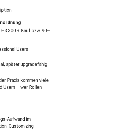
iption
inordnung
00–3.300 € Kauf bzw. 90–
essional Users
nal, später upgradefähig
n der Praxis kommen viele
ed Usern – wer Rollen
ungs-Aufwand im
ion, Customizing,