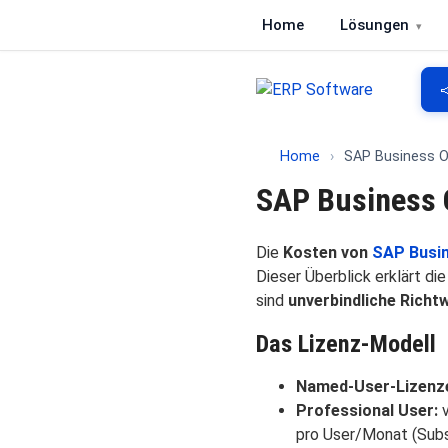
Home
Lösungen
ERP Software
Vergleich von ERP-Softwa

Home
›
SAP Business O
SAP Business 
Die
Kosten von
SAP Busi
Dieser Überblick erklärt d
sind
unverbindliche Richt
Das Lizenz-Modell
Named-User-Lizenz
Professional User:
v
pro User/Monat (Subs