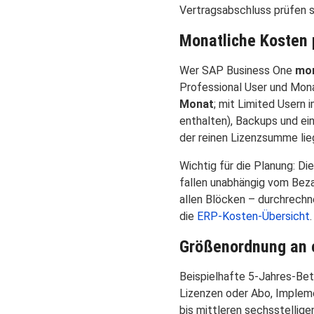
Vertragsabschluss prüfen so
Monatliche Kosten 
Wer SAP Business One
mon
Professional User und Mon
Monat
; mit Limited Usern
enthalten), Backups und ei
der reinen Lizenzsumme lie
Wichtig für die Planung: Di
fallen unabhängig vom Beza
allen Blöcken – durchrechn
die
ERP-Kosten-Übersicht
.
Größenordnung an 
Beispielhafte 5-Jahres-Bet
Lizenzen oder Abo, Impleme
bis mittleren sechsstelligen