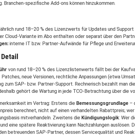
ng. Branchen-spezifische Add-ons können hinzukommen.
jährlich rund 18–20 % des Lizenzwerts für Updates und Support
er Cloud-Variante im Abo enthalten oder separat über den Partn
gen:
interne IT bzw. Partner-Aufwände für Pflege und Erweiter
Detail
ühr
von rund 18–20 % des Lizenzlistenwerts fällt bei der Kaufva
ält Patches, neue Versionen, rechtliche Anpassungen (etwa Ums
g zum SAP- bzw. Partner-Support. Rechnerisch bezahlt man die 
deshalb gehört die Wartung in jede TCO-Betrachtung über die vol
merksamkeit im Vertrag: Erstens die
Bemessungsgrundlage
– 
enpreis berechnet, nicht auf einen verhandelten Rabattpreis; we
tungsbasis mitverhandeln. Zweitens die
Kündigungslogik
: Wer d
und eine spätere Reaktivierung kann Nachzahlungen auslösen. D
 den betreuenden SAP-Partner, dessen Servicequalität und Reak