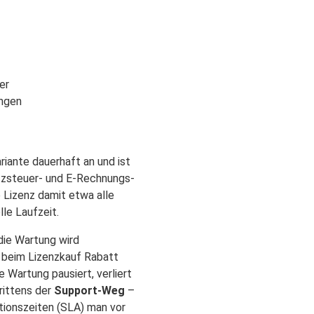
er
ungen
riante dauerhaft an und ist
atzsteuer- und E-Rechnungs-
Lizenz damit etwa alle
le Laufzeit.
die Wartung wird
r beim Lizenzkauf Rabatt
ie Wartung pausiert, verliert
rittens der
Support-Weg
–
tionszeiten (SLA) man vor