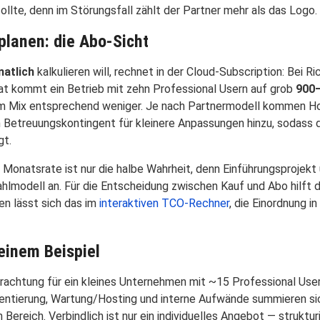
llte, denn im Störungsfall zählt der Partner mehr als das Logo.
planen: die Abo-Sicht
atlich
kalkulieren will, rechnet in der Cloud-Subscription: Bei 
at kommt ein Betrieb mit zehn Professional Usern auf grob
900–
 im Mix entsprechend weniger. Je nach Partnermodell kommen Hos
n Betreuungskontingent für kleinere Anpassungen hinzu, sodass 
gt.
e Monatsrate ist nur die halbe Wahrheit, denn Einführungsprojek
hlmodell an. Für die Entscheidung zwischen Kauf und Abo hilft d
en lässt sich das im
interaktiven TCO-Rechner
, die Einordnung i
einem Beispiel
rachtung für ein kleines Unternehmen mit ~15 Professional User
ntierung, Wartung/Hosting und interne Aufwände summieren sich
 Bereich. Verbindlich ist nur ein individuelles Angebot — struktur