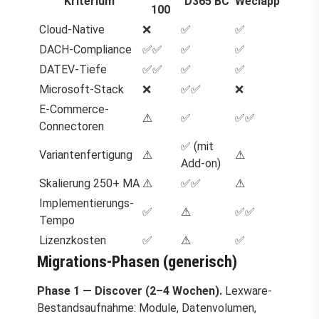
Kriterium
D365 BC
Weclapp
100
Cloud-Native
❌
✅
✅
DACH-Compliance
✅✅
✅
✅
DATEV-Tiefe
✅✅
✅
✅
Microsoft-Stack
❌
✅✅
❌
E-Commerce-
⚠
✅
✅✅
Connectoren
✅ (mit
Variantenfertigung
⚠
⚠
Add-on)
Skalierung 250+ MA
⚠
✅✅
⚠
Implementierungs-
✅
⚠
✅✅
Tempo
Lizenzkosten
✅
⚠
✅
Migrations-Phasen (generisch)
Phase 1 — Discover (2–4 Wochen).
Lexware-
Bestandsaufnahme: Module, Datenvolumen,