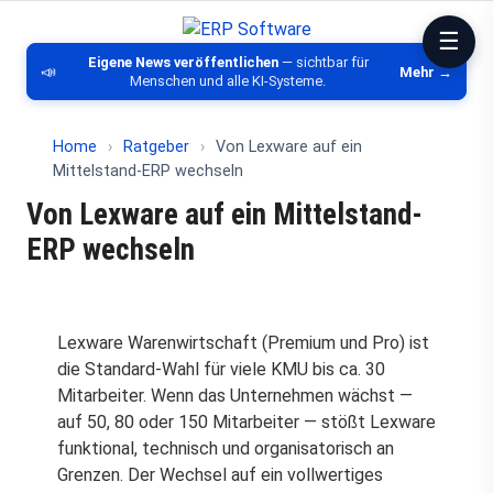
ERP Software
Vergleich von ERP-Software, CRM, DMS
Eigene News veröffentlichen
— sichtbar für
📣
Mehr →
Menschen und alle KI-Systeme.
Home
›
Ratgeber
›
Von Lexware auf ein
Mittelstand-ERP wechseln
Von Lexware auf ein Mittelstand-
ERP wechseln
Lexware Warenwirtschaft (Premium und Pro) ist
die Standard-Wahl für viele KMU bis ca. 30
Mitarbeiter. Wenn das Unternehmen wächst —
auf 50, 80 oder 150 Mitarbeiter — stößt Lexware
funktional, technisch und organisatorisch an
Grenzen. Der Wechsel auf ein vollwertiges